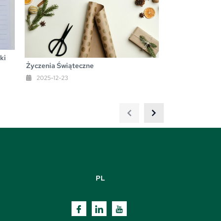
ki
Życzenia Świąteczne
2025-12-23
PL