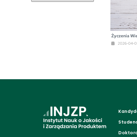
Życzenia Wi
2026-04-0
Kandyd
Studen
Doktor