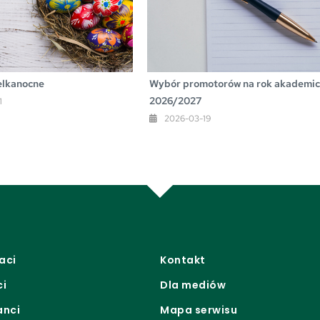
Wybór promotorów na rok akademic
elkanocne
2026/2027
1
2026-03-19
aci
Kontakt
ci
Dla mediów
anci
Mapa serwisu