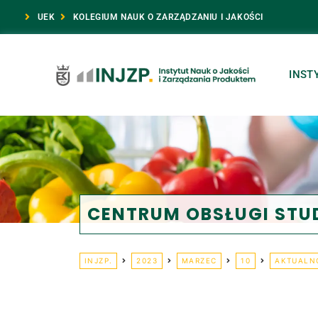
UEK
KOLEGIUM NAUK O ZARZĄDZANIU I JAKOŚCI
INST
CENTRUM OBSŁUGI ST
INJZP.
2023
MARZEC
10
AKTUALN