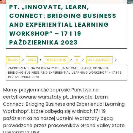
PT. „INNOVATE, LEARN,
CONNECT: BRIDGING BUSINESS
AND EXPERIENTIAL LEARNING
WORKSHOP” – 17 I 19
PAŹDZIERNIKA 2023
INJZP.
2023
PAŹDZIERNIK
5
AKTUALNOŚCI
ZAPROSZENIE NA WARSZTATY PT. „INNOVATE, LEARN, CONNECT:
BRIDGING BUSINESS AND EXPERIENTIAL LEARNING WORKSHOP” – 17 I 19
PAŹDZIERNIKA 2023
Mamy przyjemność zaprosić Państwa na
certyfikowane warsztaty pt.
„Innovate, Learn,
Connect: Bridging Business and Experiential Learning
Workshop”, które odbędą się w dniach 17 i 19
października na naszej Uczelni.
Warsztaty będą
prowadzone przez pracowników Grand Valley State
University z USA.