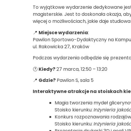
To wyjątkowe wydarzenie dedykowane jest 
magisterskie. Jest to doskonała okazja, a
więcej o możliwościach, jakie daje studiowa
📍
Miejsce wydarzenia
:
Pawilon Sportowo-Dydaktyczny na Kampu
ul. Rakowicka 27, Kraków
Podczas wydarzenia odbędzie się prezent
🕐
Kiedy?
27 marca, 12:50 – 13:20
📍
Gdzie?
Pawilon S, sala 5
Interaktywne atrakcje na stoiskach kie
Magia tworzenia mydeł gliceryn
Stoisko kierunku:
Inżynieria jako
Konkurs rozpoznawania rodzajów
Stoisko kierunku:
Inżynieria jako
Prezentacja drukarki 3D i gogli VR