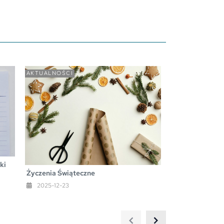
AKTUALNOŚCI
ki
Życzenia Świąteczne
2025-12-23