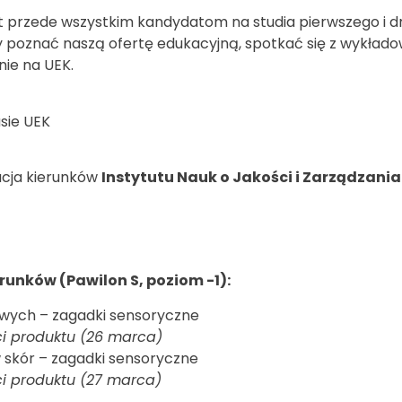
przede wszystkim kandydatom na studia pierwszego i drug
by poznać naszą ofertę edukacyjną, spotkać się z wykład
nie na UEK.
sie UEK
acja kierunków
Instytutu Nauk o Jakości i Zarządzani
runków (Pawilon S, poziom -1):
owych – zagadki sensoryczne
ści produktu (26 marca)
 skór – zagadki sensoryczne
ści produktu (27 marca)