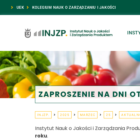
UEK
KOLEGIUM NAUK O ZARZĄDZANIU I JAKOŚCI
INST
ZAPROSZENIE NA DNI O
INJZP.
2025
MARZEC
25
AKTUALN
Instytut Nauk o Jakości i Zarządzania Pr
roku
.