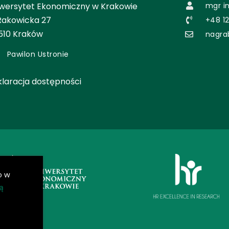
wersytet Ekonomiczny w Krakowie
mgr i
 Rakowicka 27
+48 12
510 Kraków
nagra
Pawilon Ustronie
laracja dostępności
o w
ą