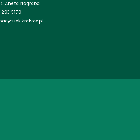
nż. Aneta Nagraba
 293 5170
baa@uek.krakow.pl