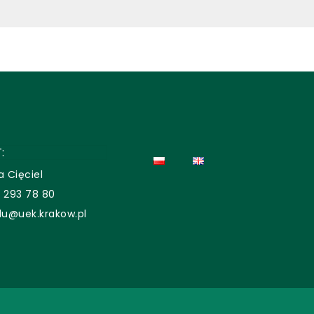
:
a Cięciel
2 293 78 80
lu@uek.krakow.pl