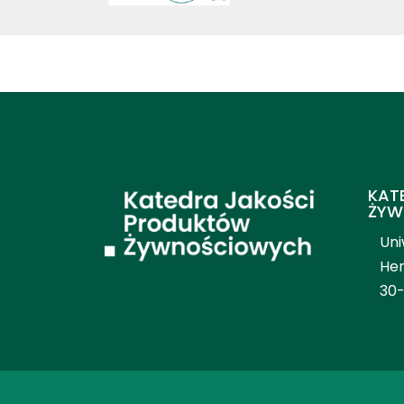
KAT
ŻYW
Uni
Hen
30