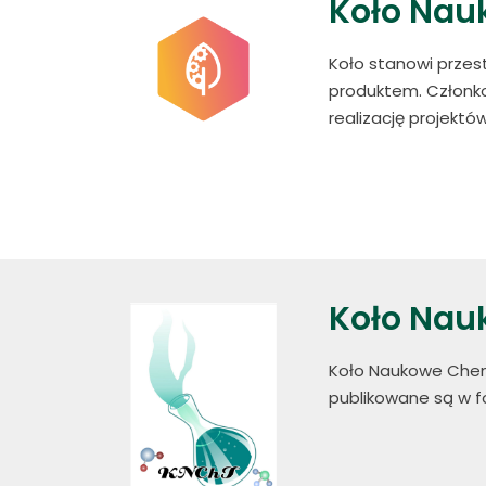
Koło Nauk
Koło stanowi przes
produktem. Członko
realizację projekt
Koło Na
Koło Naukowe Chem
publikowane są w f