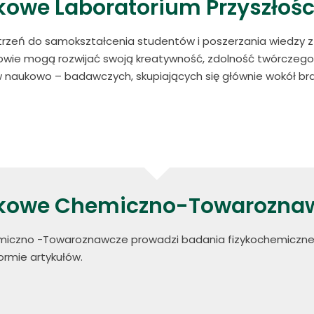
owe Laboratorium Przyszłości
trzeń do samokształcenia studentów i poszerzania wiedzy z z
wie mogą rozwijać swoją kreatywność, zdolność twórczego 
ów naukowo – badawczych, skupiających się głównie wokół br
ukowe Chemiczno-Towarozna
iczno -Towaroznawcze prowadzi badania fizykochemiczne 
ormie artykułów.