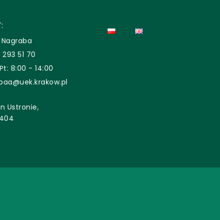
:
 Nagraba
 293 51 70
Pt: 8:00 - 14:00
baa@uek.krakow.pl
n Ustronie,
 404