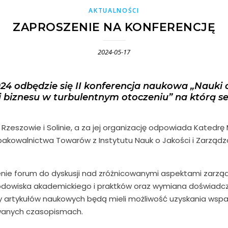
AKTUALNOŚCI
ZAPROSZENIE NA KONFERENCJĘ
2024-05-17
24 odbędzie się II konferencja naukowa „Nauki 
 biznesu w turbulentnym otoczeniu” na którą s
zeszowie i Solinie, a za jej organizację odpowiada Katedrę
Opakowalnictwa Towarów z Instytutu Nauk o Jakości i Zarząd
zenie forum do dyskusji nad zróżnicowanymi aspektami zarz
odowiska akademickiego i praktków oraz wymiana doświadc
 artykułów naukowych będą mieli możliwość uzyskania wspar
owanych czasopismach.