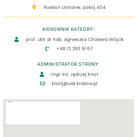
Pawilon Ustronie, pokój 404
KIEROWNIK KATEDRY:
prof. UEK dr hab. Agnieszka Cholewa Wójcik
+48 12 293 51 67
ADMINISTRATOR STRONY:
mgr inż. Jędrzej Knot
knotj@uek.krakow.pl