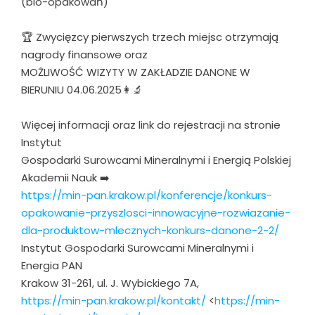
(bio-opakowań)
🏆 Zwycięzcy pierwszych trzech miejsc otrzymają
nagrody finansowe oraz
MOŻLIWOŚĆ WIZYTY W ZAKŁADZIE DANONE W
BIERUNIU 04.06.2025👩‍🔬
Więcej informacji oraz link do rejestracji na stronie
Instytut
Gospodarki Surowcami Mineralnymi i Energią Polskiej
Akademii Nauk ➡️
https://min-pan.krakow.pl/konferencje/konkurs-
opakowanie-przyszlosci-innowacyjne-rozwiazanie-
dla-produktow-mlecznych-konkurs-danone-2-2/
Instytut Gospodarki Surowcami Mineralnymi i
Energia PAN
Krakow 31-261, ul. J. Wybickiego 7A,
https://min-pan.krakow.pl/kontakt/
<
https://min-