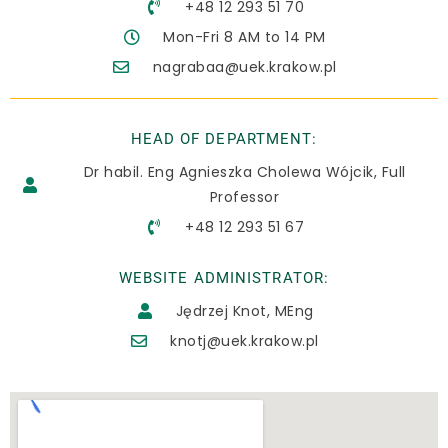
+48 12 293 51 70
Mon-Fri 8 AM to 14 PM
nagrabaa@uek.krakow.pl
HEAD OF DEPARTMENT:
Dr habil. Eng Agnieszka Cholewa Wójcik, Full
Professor
+48 12 293 51 67
WEBSITE ADMINISTRATOR:
Jędrzej Knot, MEng
knotj@uek.krakow.pl