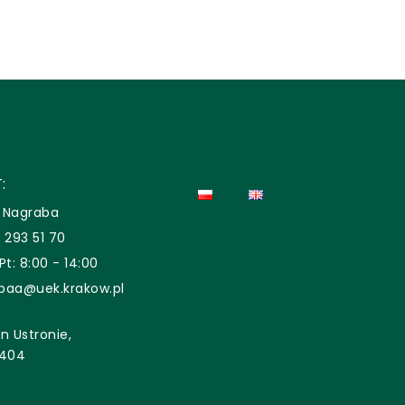
:
 Nagraba
 293 51 70
Pt: 8:00 - 14:00
baa@uek.krakow.pl
n Ustronie,
 404