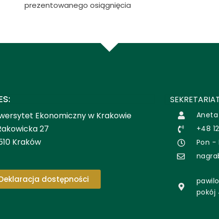
prezentowanego osiągnięcia
ES:
SEKRETARIAT
wersytet Ekonomiczny w Krakowie
Aneta
 Rakowicka 27
+48 12
510 Kraków
Pon - 
nagra
Deklaracja dostępności
pawilo
pokój