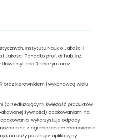
tycznych, Instytutu Nauk o Jakości i
 Jakości. Ponadto prof. dr hab. inż.
Uniwersytecie Rolniczym oraz
CR oraz kierownikiem i wykonawcą wielu
ymi (przedłużającymi świeżość produktów
n pakowanej żywności) opakowaniami na
u opakowania, wykorzystuje odpady
ównoznaczne z ograniczeniem marnowania
ją, na duży potencjał aplikacyjny