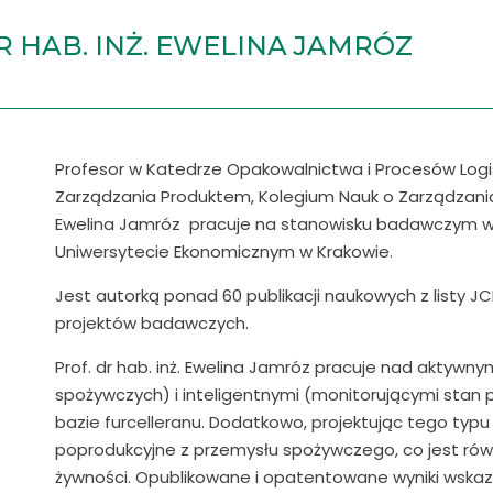
R HAB. INŻ. EWELINA JAMRÓZ
Profesor w Katedrze Opakowalnictwa i Procesów Logis
Zarządzania Produktem, Kolegium Nauk o Zarządzania i
Ewelina Jamróz pracuje na stanowisku badawczym w 
Uniwersytecie Ekonomicznym w Krakowie.
Jest autorką ponad 60 publikacji naukowych z listy J
projektów badawczych.
Prof. dr hab. inż. Ewelina Jamróz pracuje nad aktywn
spożywczych) i inteligentnymi (monitorującymi sta
bazie furcelleranu. Dodatkowo, projektując tego typ
poprodukcyjne z przemysłu spożywczego, co jest r
żywności. Opublikowane i opatentowane wyniki wskazu