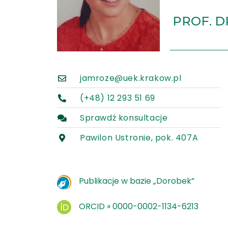
PROF. D
jamroze@uek.krakow.pl
(+48) 12 293 51 69
Sprawdź konsultacje
Pawilon Ustronie, pok. 407A
Publikacje w bazie „Dorobek”
ORCID » 0000-0002-1134-6213