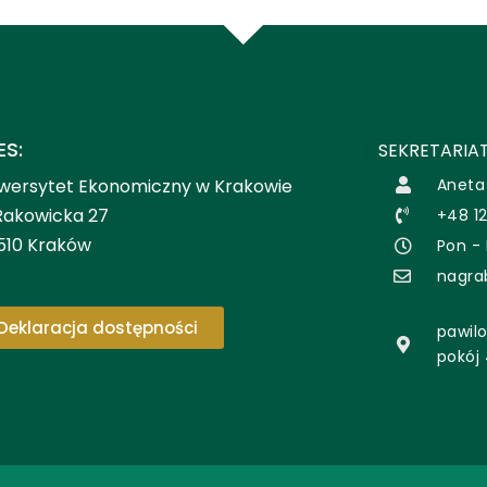
ES:
SEKRETARIAT
wersytet Ekonomiczny w Krakowie
Aneta
 Rakowicka 27
+48 12
510 Kraków
Pon - 
nagra
Deklaracja dostępności
pawilo
pokój