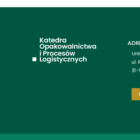
ADR
Uni
ul.
31-