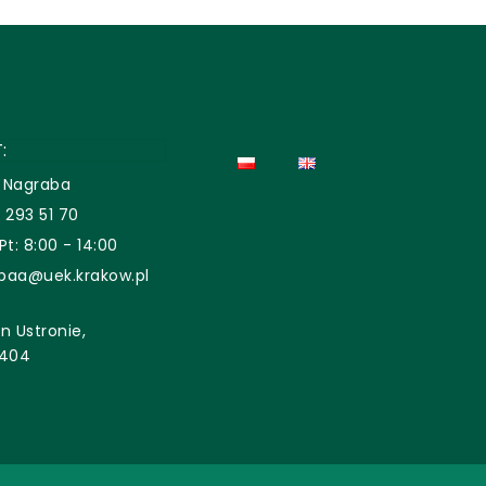
:
 Nagraba
 293 51 70
Pt: 8:00 - 14:00
baa@uek.krakow.pl
n Ustronie,
 404