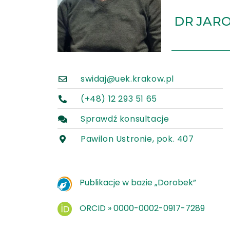
DR JAR
swidaj@uek.krakow.pl
(+48) 12 293 51 65
Sprawdź konsultacje
Pawilon Ustronie, pok. 407
Publikacje w bazie „Dorobek”
ORCID » 0000-0002-0917-7289