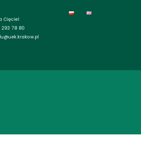
a Cięciel
2 293 78 80
lu@uek.krakow.pl