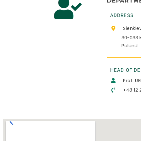
DEPARTME
ADDRESS
Sienkie
30-033 
Poland
HEAD OF D
Prof. U
+48 12 