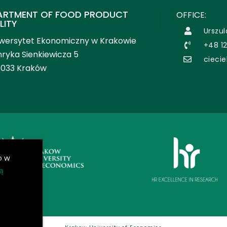
ARTMENT OF FOOD PRODUCT
OFFICE:
LITY
Urszul
wersytet Ekonomiczny w Krakowie
+48 1
ryka Sienkiewicza 5
ciecie
-033 Kraków
o w
ą