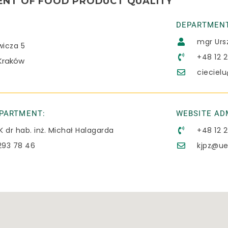
NT OF FOOD PRODUCT QUALITY
DEPARTMENT
mgr Ursz
wicza 5
+48 12 
Kraków
cieciel
EPARTMENT:
WEBSITE AD
EK dr hab. inż. Michał Halagarda
+48 12 
293 78 46
kjpz@ue