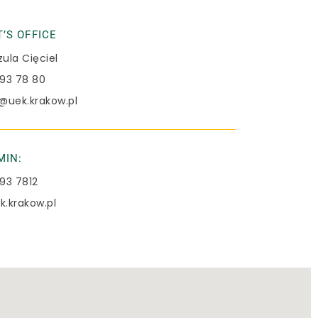
’S OFFICE
ula Cięciel
293 78 80
u@uek.krakow.pl
MIN:
293 7812
k.krakow.pl