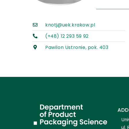
knotj@uek.krakow.pl
(+48) 12 293 59 92
Pawilon Ustronie, pok. 403
ADD
Uni
ul.