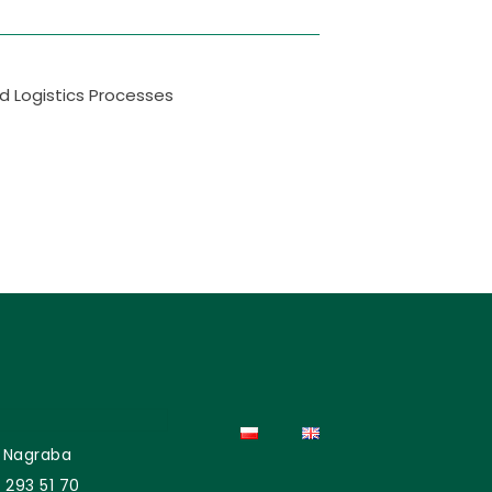
d Logistics Processes
 Nagraba
 293 51 70