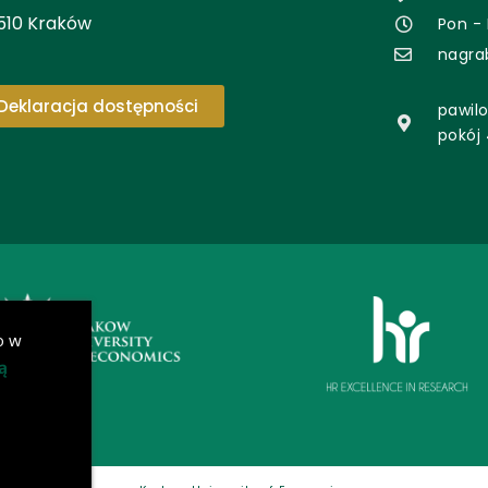
510 Kraków
Pon - 
nagra
Deklaracja dostępności
pawilo
pokój
o w
ą